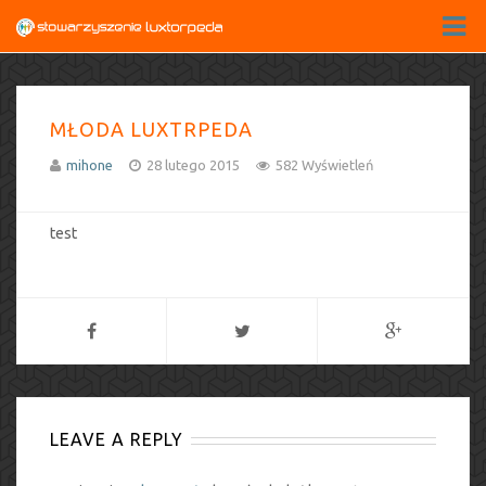
MŁODA LUXTRPEDA
mihone
28 lutego 2015
582 Wyświetleń
test
LEAVE A REPLY