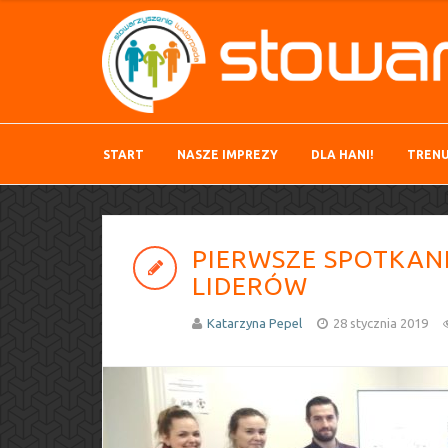
START
NASZE IMPREZY
DLA HANI!
TRENU
PIERWSZE SPOTKANI
LIDERÓW
Katarzyna Pepel
28 stycznia 2019