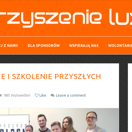
J Z NAMI!
DLA SPONSORÓW
WSPIERAJĄ NAS
WOLONTARI
E I SZKOLENIE PRZYSZŁYCH
985 Wyświetleń
Like
Leave a comment