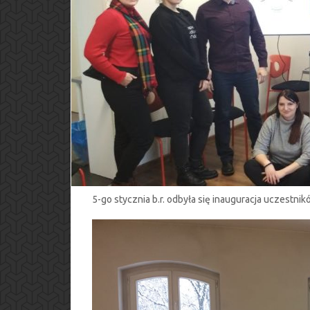
5-go stycznia b.r. odbyła się inauguracja uczestni