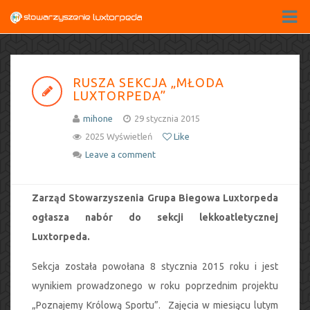
RUSZA SEKCJA „MŁODA
LUXTORPEDA”
mihone
29 stycznia 2015
2025 Wyświetleń
Like
Leave a comment
Zarząd Stowarzyszenia Grupa Biegowa Luxtorpeda
ogłasza nabór do sekcji lekkoatletycznej
Luxtorpeda.
Sekcja została powołana 8 stycznia 2015 roku i jest
wynikiem prowadzonego w roku poprzednim projektu
„Poznajemy Królową Sportu”. Zajęcia w miesiącu lutym