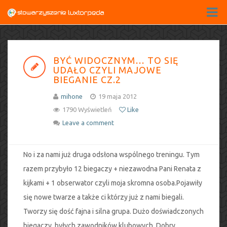
BYĆ WIDOCZNYM… TO SIĘ
UDAŁO CZYLI MAJOWE
BIEGANIE CZ.2
mihone
19 maja 2012
1790 Wyświetleń
Like
Leave a comment
No i za nami już druga odsłona wspólnego treningu. Tym
razem przybyło 12 biegaczy + niezawodna Pani Renata z
kijkami + 1 obserwator czyli moja skromna osoba.Pojawiły
się nowe twarze a także ci którzy już z nami biegali.
Tworzy się dość fajna i silna grupa. Dużo doświadczonych
biegaczy, byłych zawodników klubowych. Dobry