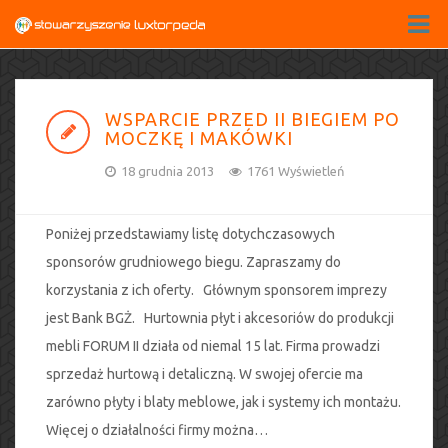
WSPARCIE PRZED II BIEGIEM PO
MOCZKĘ I MAKÓWKI
18 grudnia 2013
1761 Wyświetleń
Poniżej przedstawiamy listę dotychczasowych
sponsorów grudniowego biegu. Zapraszamy do
korzystania z ich oferty. Głównym sponsorem imprezy
jest Bank BGŻ. Hurtownia płyt i akcesoriów do produkcji
mebli FORUM II działa od niemal 15 lat. Firma prowadzi
sprzedaż hurtową i detaliczną. W swojej ofercie ma
zarówno płyty i blaty meblowe, jak i systemy ich montażu.
Więcej o działalności firmy można…