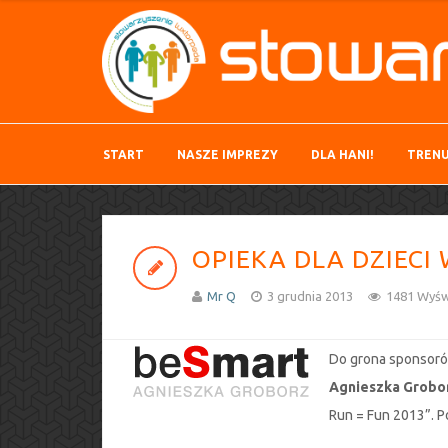
START
NASZE IMPREZY
DLA HANI!
TRENU
OPIEKA DLA DZIECI 
Mr Q
3 grudnia 2013
1481 Wyśw
Do grona sponsorów
Agnieszka Grobo
Run = Fun 2013”. Po