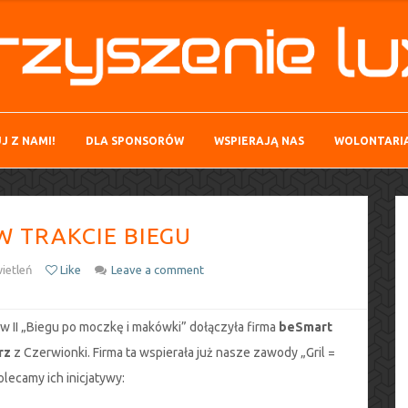
J Z NAMI!
DLA SPONSORÓW
WSPIERAJĄ NAS
WOLONTARI
W TRAKCIE BIEGU
ietleń
Like
Leave a comment
 II „Biegu po moczkę i makówki” dołączyła firma
beSmart
rz
z Czerwionki. Firma ta wspierała już nasze zawody „Gril =
lecamy ich inicjatywy: